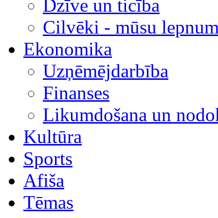
Dzīve un ticība
Cilvēki - mūsu lepnum
Ekonomika
Uzņēmējdarbība
Finanses
Likumdošana un nodok
Kultūra
Sports
Afiša
Tēmas