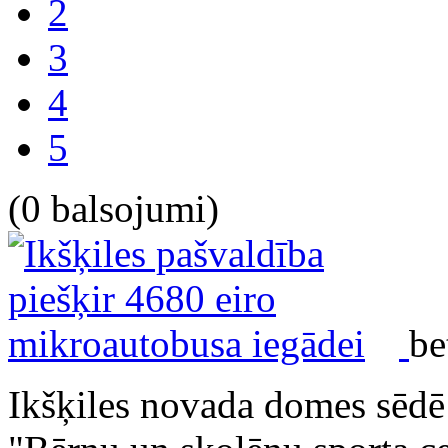
2
3
4
5
(0 balsojumi)
be
Ikšķiles novada domes sēdē 