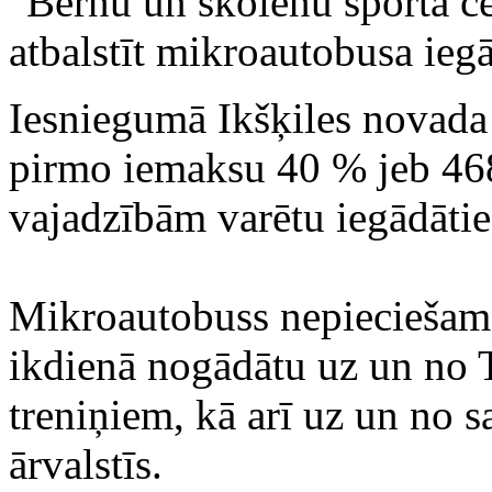
"Bērnu un skolēnu sporta ce
atbalstīt mikroautobusa ieg
Iesniegumā Ikšķiles novada
pirmo iemaksu 40 % jeb 468
vajadzībām varētu iegādāti
Mikroautobuss nepieciešams
ikdienā nogādātu uz un no 
treniņiem, kā arī uz un no 
ārvalstīs.