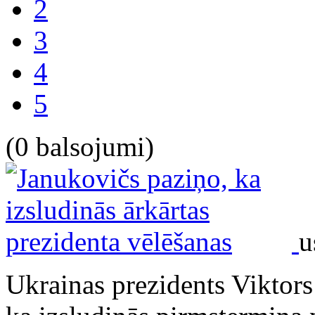
2
3
4
5
(0 balsojumi)
u
Ukrainas prezidents Viktors