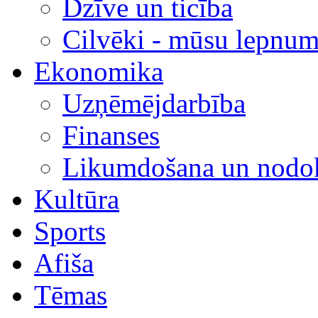
Dzīve un ticība
Cilvēki - mūsu lepnum
Ekonomika
Uzņēmējdarbība
Finanses
Likumdošana un nodok
Kultūra
Sports
Afiša
Tēmas