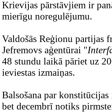
Krievijas pārstāvjiem ir pa
mierīgu noregulējumu.
Valdošās Reģionu partijas f
Jefremovs aģentūrai "
Interf
48 stundu laikā pāriet uz 20
ieviestas izmaiņas.
Balsošana par konstitūcijas
bet decembrī notiks pirmste