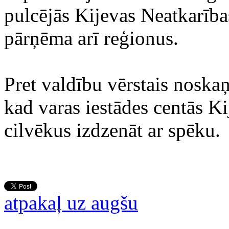
pulcējās Kijevas Neatkarība
pārņēma arī reģionus.
Pret valdību vērstais noskaņ
kad varas iestādes centās Ki
cilvēkus izdzenāt ar spēku.
atpakaļ uz augšu