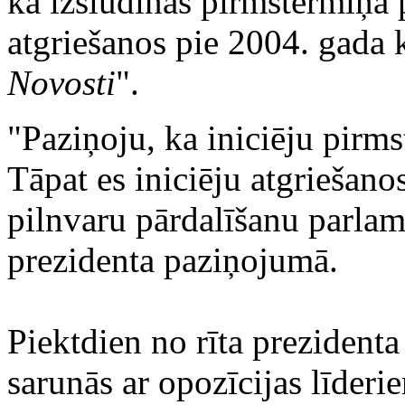
ka izsludinās pirmstermiņa 
atgriešanos pie 2004. gada 
Novosti
".
"Paziņoju, ka iniciēju pirm
Tāpat es iniciēju atgriešano
pilnvaru pārdalīšanu parlame
prezidenta paziņojumā.
Piektdien no rīta prezidenta
sarunās ar opozīcijas līder