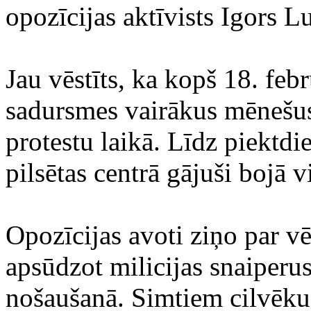
opozīcijas aktīvists Igors L
Jau vēstīts, ka kopš 18. feb
sadursmes vairākus mēnešus 
protestu laikā. Līdz piektd
pilsētas centrā gājuši bojā 
Opozīcijas avoti ziņo par vē
apsūdzot milicijas snaiperu
nošaušanā. Simtiem cilvēku i