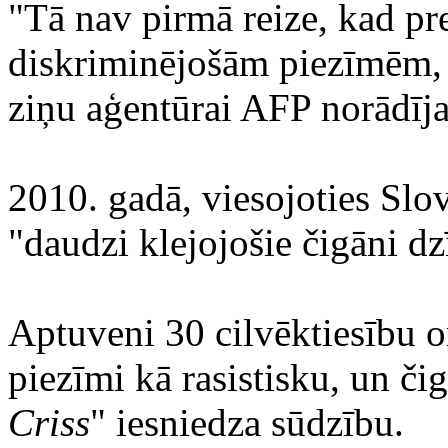
"Tā nav pirmā reize, kad pr
diskriminējošām piezīmēm, 
ziņu aģentūrai AFP norādīj
2010. gadā, viesojoties Slov
"daudzi klejojošie čigāni dz
Aptuveni 30 cilvēktiesību o
piezīmi kā rasistisku, un či
Criss
" iesniedza sūdzību.