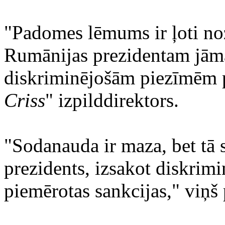
"Padomes lēmums ir ļoti noz
Rumānijas prezidentam jām
diskriminējošām piezīmēm p
Criss
" izpilddirektors.
"Sodanauda ir maza, bet tā sū
prezidents, izsakot diskrim
piemērotas sankcijas," viņš 