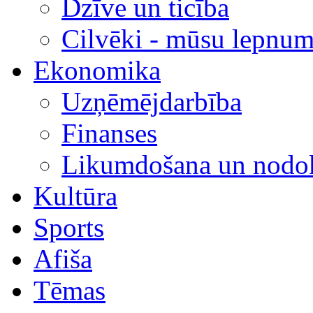
Dzīve un ticība
Cilvēki - mūsu lepnum
Ekonomika
Uzņēmējdarbība
Finanses
Likumdošana un nodok
Kultūra
Sports
Afiša
Tēmas