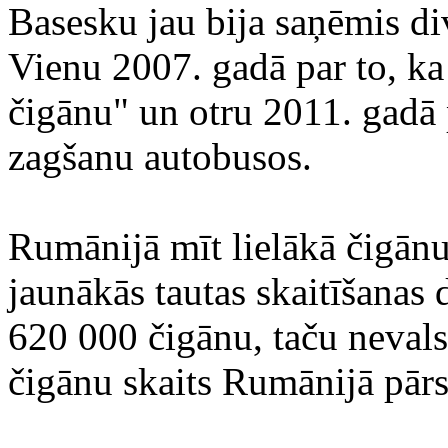
Basesku jau bija saņēmis d
Vienu 2007. gadā par to, ka 
čigānu" un otru 2011. gadā 
zagšanu autobusos.
Rumānijā mīt lielākā čigān
jaunākās tautas skaitīšanas 
620 000 čigānu, taču nevals
čigānu skaits Rumānijā pārs