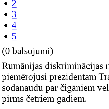
2
3
4
5
(0 balsojumi)
Rumānijas diskriminācijas
piemērojusi prezidentam Tr
sodanaudu par čigāniem vel
pirms četriem gadiem.