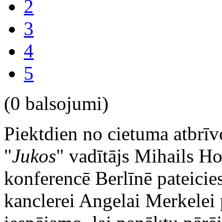
2
3
4
5
(0 balsojumi)
Piektdien no cietuma atbrīv
"
Jukos
" vadītājs Mihails H
konferencē Berlīnē pateicie
kanclerei Angelai Merkelei p