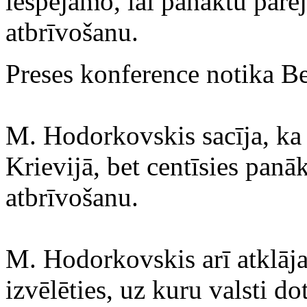
iespējamo, lai panāktu pārēj
atbrīvošanu.
Preses konference notika B
M. Hodorkovskis sacīja, ka 
Krievijā, bet centīsies panāk
atbrīvošanu.
M. Hodorkovskis arī atklāja
izvēlēties, uz kuru valsti dot