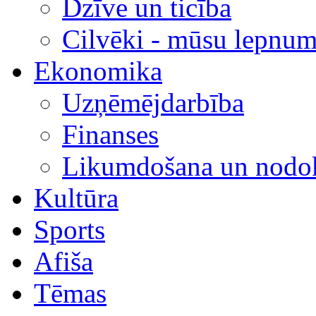
Dzīve un ticība
Cilvēki - mūsu lepnum
Ekonomika
Uzņēmējdarbība
Finanses
Likumdošana un nodok
Kultūra
Sports
Afiša
Tēmas