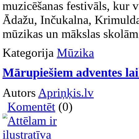
muzicēšanas festivāls, kur 
Ādažu, Inčukalna, Krimuld
mūzikas un mākslas skolām
Kategorija
Mūzika
Mārupiešiem adventes laik
Autors
Apriņķis.lv
Komentēt
(0)