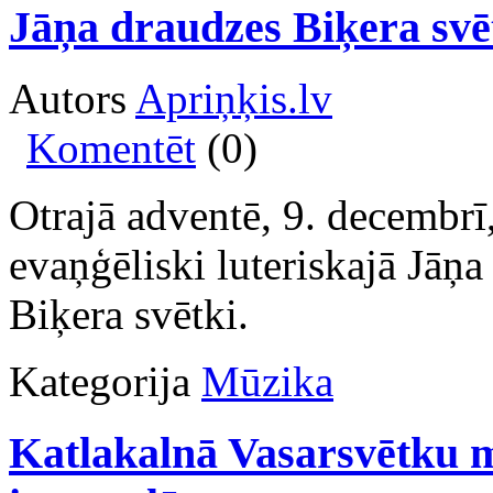
Jāņa draudzes Biķera svē
Autors
Apriņķis.lv
Komentēt
(0)
Otrajā adventē, 9. decembrī
evaņģēliski luteriskajā Jāņa
Biķera svētki.
Kategorija
Mūzika
Katlakalnā Vasarsvētku m