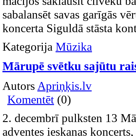
mācījos saklausīt cilvēku b
sabalansēt savas garīgās vēr
koncerta Siguldā stāsta kont
Kategorija
Mūzika
Mārupē svētku sajūtu rais
Autors
Apriņķis.lv
Komentēt
(0)
2. decembrī pulksten 13 Mā
adventes ieskaņas koncerts, 