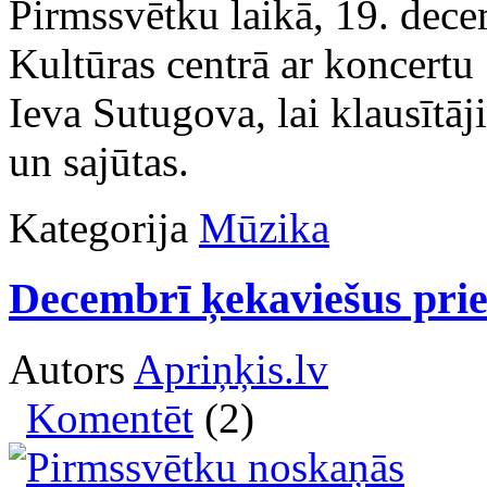
Pirmssvētku laikā, 19. dec
Kultūras centrā ar koncertu 
Ieva Sutugova, lai klausītā
un sajūtas.
Kategorija
Mūzika
Decembrī ķekaviešus pri
Autors
Apriņķis.lv
Komentēt
(2)