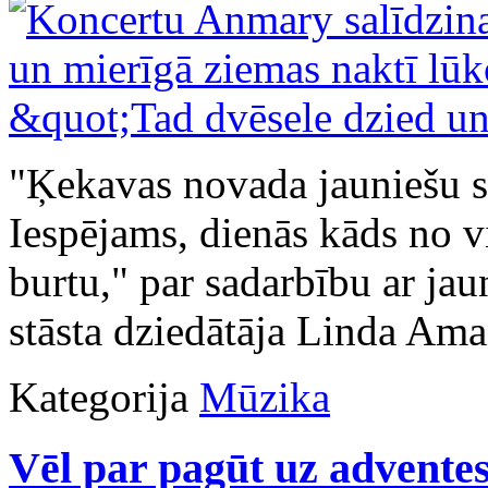
"Ķekavas novada jauniešu sim
Iespējams, dienās kāds no v
burtu," par sadarbību ar ja
stāsta dziedātāja Linda Am
Kategorija
Mūzika
Vēl par pagūt uz advente