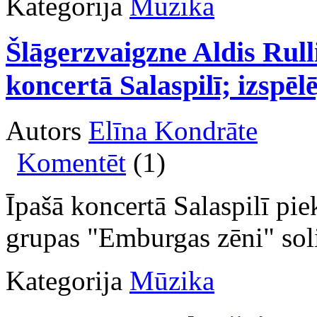
Kategorija
Mūzika
Šlāgerzvaigzne Aldis Rulli
koncertā Salaspilī; izspē
Autors
Elīna Kondrāte
Komentēt
(1)
Īpašā koncertā Salaspilī pie
grupas "Emburgas zēni" solis
Kategorija
Mūzika