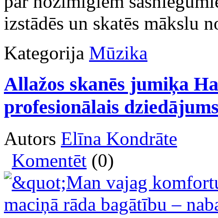
par nozīmīgiem sasniegumie
izstādēs un skatēs mākslu n
Kategorija
Mūzika
Allažos skanēs jumiķa H
profesionālais dziedājum
Autors
Elīna Kondrāte
Komentēt
(0)