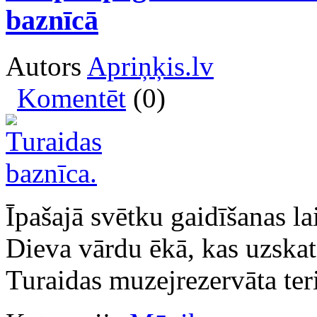
baznīcā
Autors
Apriņķis.lv
Komentēt
(0)
Īpašajā svētku gaidīšanas la
Dieva vārdu ēkā, kas uzskat
Turaidas muzejrezervāta teri