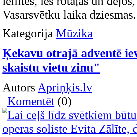
lellītes, ies rotaļās un dejos
Vasarsvētku laika dziesmas.
Kategorija
Mūzika
Ķekavu otrajā adventē ie
skaistu vietu zinu"
Autors
Apriņķis.lv
Komentēt
(0)