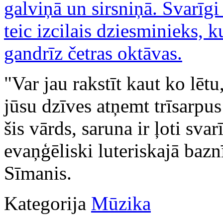
"Var jau rakstīt kaut ko lētu
jūsu dzīves atņemt trīsarpu
šis vārds, saruna ir ļoti sva
evaņģēliski luteriskajā bazn
Sīmanis.
Kategorija
Mūzika