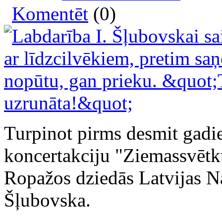
Komentēt
(0)
Turpinot pirms desmit gadie
koncertakciju "Ziemassvētk
Ropažos dziedās Latvijas Na
Šļubovska.