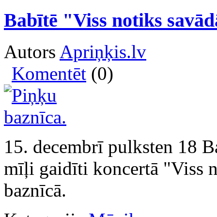
Babītē "Viss notiks savā
Autors
Apriņķis.lv
Komentēt
(0)
15. decembrī pulksten 18 Ba
mīļi gaidīti koncertā "Viss
baznīcā.