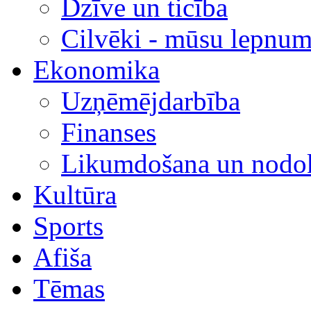
Dzīve un ticība
Cilvēki - mūsu lepnum
Ekonomika
Uzņēmējdarbība
Finanses
Likumdošana un nodok
Kultūra
Sports
Afiša
Tēmas