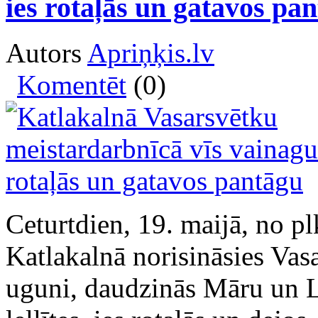
ies rotaļās un gatavos pa
Autors
Apriņķis.lv
Komentēt
(0)
Ceturtdien, 19. maijā, no pl
Katlakalnā norisināsies Vas
uguni, daudzinās Māru un L