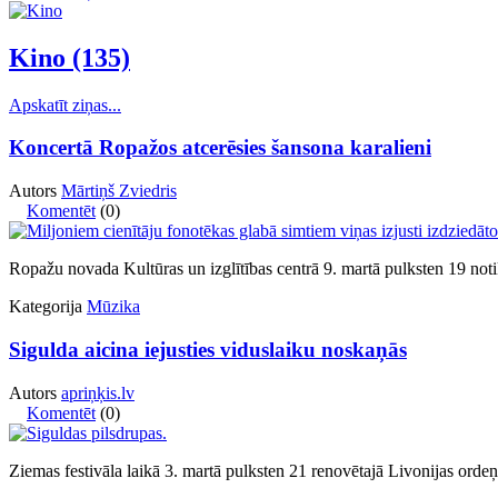
Kino (135)
Apskatīt ziņas...
Koncertā Ropažos atcerēsies šansona karalieni
Autors
Mārtiņš Zviedris
Komentēt
(0)
Ropažu novada Kultūras un izglītības centrā 9. martā pulksten 19 noti
Kategorija
Mūzika
Sigulda aicina iejusties viduslaiku noskaņās
Autors
apriņķis.lv
Komentēt
(0)
Ziemas festivāla laikā 3. martā pulksten 21 renovētajā Livonijas ord