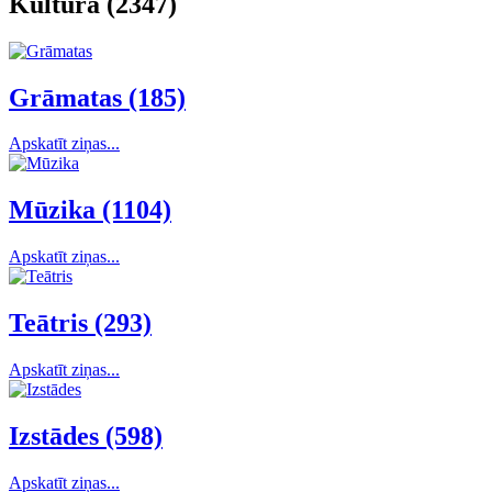
Kultūra (2347)
Grāmatas (185)
Apskatīt ziņas...
Mūzika (1104)
Apskatīt ziņas...
Teātris (293)
Apskatīt ziņas...
Izstādes (598)
Apskatīt ziņas...