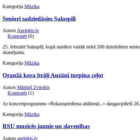
Kategorija
Mūzika
Seniori sadziedāsies Salaspilī
Autors
Apriņķis.lv
Komentēt
(0)
25. februārī Salaspilī, kopā sanākot vairāk nekā 200 dziedošiem seni
skanējumu.
Kategorija
Mūzika
Oranžā kora brāļi Auzāni turpina ceļot
Autors
Mārtiņš Zviedris
Komentēt
(1)
Ar koncertprogrammu «Rokasspiediena attālumā...» daugavpilieši 26. 
Kategorija
Mūzika
RSU muzicēs jaunie un slavenības
Autors
apriņķis.lv