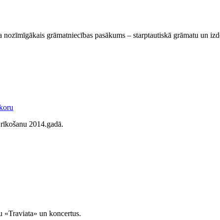
ada nozīmīgākais grāmatniecības pasākums – starptautiskā grāmatu un iz
s rīkošanu 2014.gadā.
ru «Traviata» un koncertus.