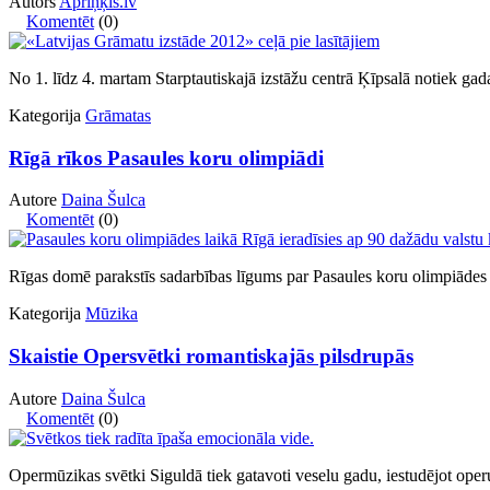
Autors
Apriņķis.lv
Komentēt
(0)
No 1. līdz 4. martam Starptautiskajā izstāžu centrā Ķīpsalā notiek g
Kategorija
Grāmatas
Rīgā rīkos Pasaules koru olimpiādi
Autore
Daina Šulca
Komentēt
(0)
Rīgas domē parakstīs sadarbības līgums par Pasaules koru olimpiāde
Kategorija
Mūzika
Skaistie Opersvētki romantiskajās pilsdrupās
Autore
Daina Šulca
Komentēt
(0)
Opermūzikas svētki Siguldā tiek gatavoti veselu gadu, iestudējot ope