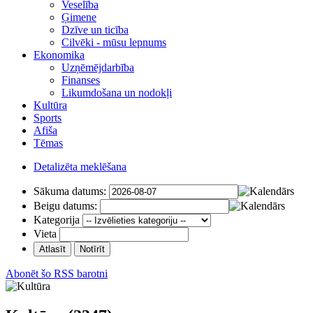
Veselība
Ģimene
Dzīve un ticība
Cilvēki - mūsu lepnums
Ekonomika
Uzņēmējdarbība
Finanses
Likumdošana un nodokļi
Kultūra
Sports
Afiša
Tēmas
Detalizēta meklēšana
Sākuma datums:
Beigu datums:
Kategorija
Vieta
Abonēt šo RSS barotni