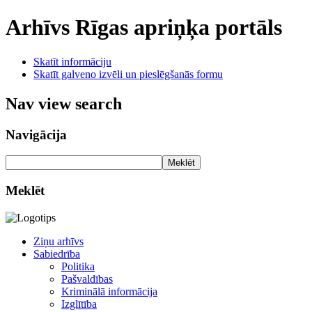
Arhīvs
Rīgas apriņķa portāls
Skatīt informāciju
Skatīt galveno izvēli un pieslēgšanās formu
Nav view search
Navigācija
Meklēt
Meklēt
Ziņu arhīvs
Sabiedrība
Politika
Pašvaldības
Kriminālā informācija
Izglītība