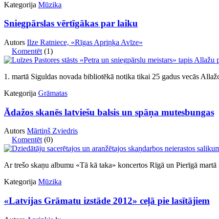
Kategorija
Mūzika
Sniegpārslas vērtīgākas par laiku
Autors
Ilze Ratniece, «Rīgas Apriņķa Avīze»
Komentēt
(1)
1. martā Siguldas novada bibliotēkā notika tikai 25 gadus vecās Allažo
Kategorija
Grāmatas
Ādažos skanēs latviešu balsis un spāņa mutesbungas
Autors
Mārtiņš Zviedris
Komentēt
(0)
Ar trešo skaņu albumu «Tā kā taka» koncertos Rīgā un Pierīgā martā 
Kategorija
Mūzika
«Latvijas Grāmatu izstāde 2012» ceļā pie lasītājiem