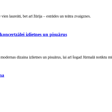
en laureāti, bet arī žūrija – estrādes un teātra zvaigznes.
oncertzālei izlietnes un pisuārus
dernas dizaina izlietnes un pisuārus, lai arī šogad Jūrmalā notiktu mūz
ama