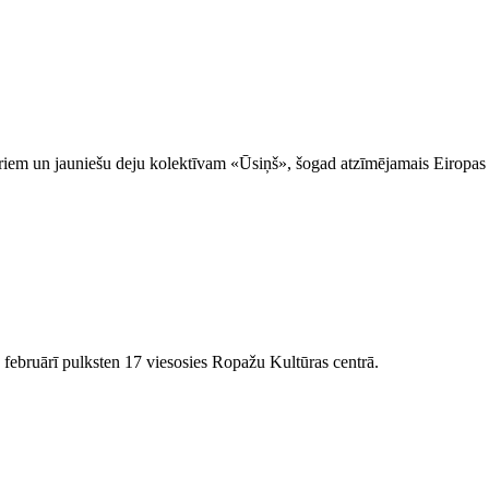
oriem un jauniešu deju kolektīvam
«
Ūsiņš
»
, šogad atzīmējamais Eiropas 
februārī pulksten 17 viesosies Ropažu Kultūras centrā.