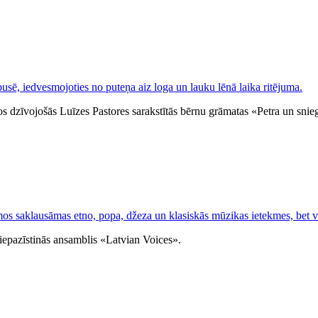
s dzīvojošās Luīzes Pastores sarakstītās bērnu grāmatas «Petra un snieg
iepazīstinās ansamblis «Latvian Voices».