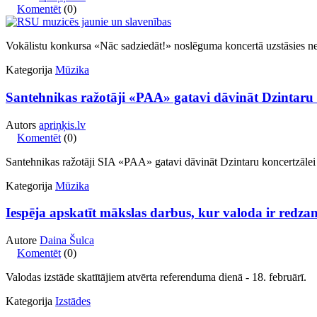
Komentēt
(0)
Vokālistu konkursa «Nāc sadziedāt!» noslēguma koncertā uzstāsies ne vi
Kategorija
Mūzika
Santehnikas ražotāji «PAA» gatavi dāvināt Dzintaru k
Autors
apriņķis.lv
Komentēt
(0)
Santehnikas ražotāji SIA «PAA» gatavi dāvināt Dzintaru koncertzālei mo
Kategorija
Mūzika
Iespēja apskatīt mākslas darbus, kur valoda ir redz
Autore
Daina Šulca
Komentēt
(0)
Valodas izstāde skatītājiem atvērta referenduma dienā - 18. februārī.
Kategorija
Izstādes