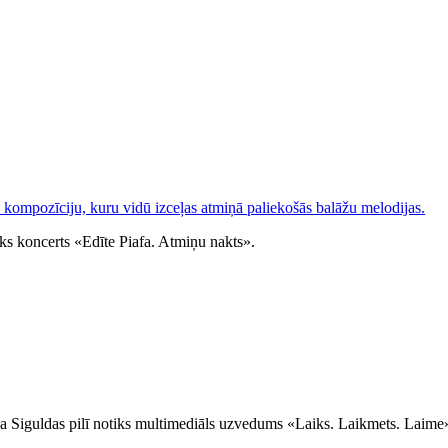
ks koncerts «Edīte Piafa. Atmiņu nakts».
eņa Siguldas pilī notiks multimediāls uzvedums «Laiks. Laikmets. Laime