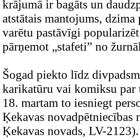
krājumā ir bagāts un daudz
atstātais mantojums, dzima 
varētu pastāvīgi popularizēt
pārņemot „stafeti” no žurnā
Šogad piekto līdz divpadsmi
karikatūru vai komiksu par t
18. martam to iesniegt perso
Ķekavas novadpētniecības m
Ķekavas novads, LV-2123).