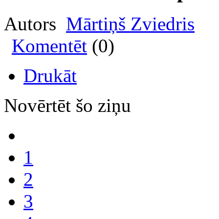
Autors
Mārtiņš Zviedris
Komentēt
(0)
Drukāt
Novērtēt šo ziņu
1
2
3