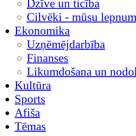
Dzīve un ticība
Cilvēki - mūsu lepnum
Ekonomika
Uzņēmējdarbība
Finanses
Likumdošana un nodok
Kultūra
Sports
Afiša
Tēmas