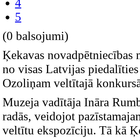
4
5
(0 balsojumi)
Ķekavas novadpētniecības m
no visas Latvijas piedalīt
Ozoliņam veltītajā konkursā
Muzeja vadītāja Ināra Rumb
radās, veidojot pazīstamaja
veltītu ekspozīciju. Tā kā