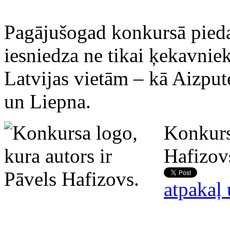
Pagājušogad konkursā pieda
iesniedza ne tikai ķekavnie
Latvijas vietām – kā Aizpute
un Liepna.
Konkursa
Hafizov
atpakaļ