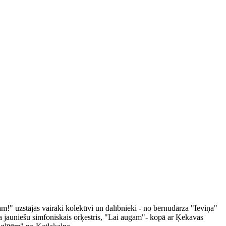
" uzstājās vairāki kolektīvi un dalībnieki - no bērnudārza "Ieviņa"
jauniešu simfoniskais orķestris, "Lai augam"- kopā ar Ķekavas