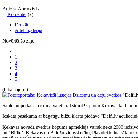
Autors Apriņķis.lv
Komentēt
(2)
Drukāt
Attēlu galerija
Novērtēt šo ziņu
1
2
3
4
5
(0 balsojumi)
"Delfi.l
Saule un polka - tā īsumā varētu raksturot 9. jūniju Ķekavā, kad tur a
Ieskatu pasākumā ar bāgātīgu bilžu klāstu piedāvā "Delfi.lv aculiecini
Ķekavas novada svētkus kopumā apmeklēja vairāk nekā 2000 iedzīvotāj
un "Bitīte", Ķekavas un Baložu vidusskolām, Pļavniekkalna sākumsko