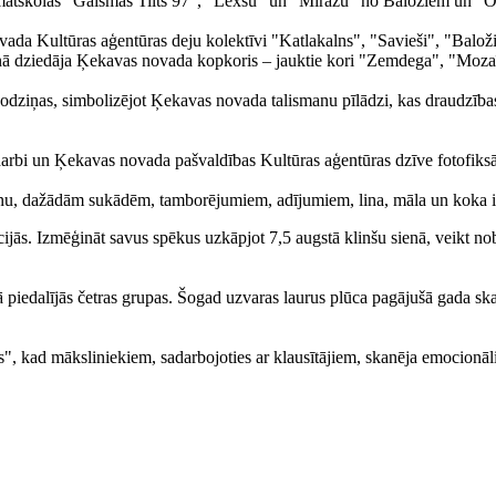
amatskolas "Gaismas Tilts 97", "Lexsu" un "Mirāžu" no Baložiem un "O
vada Kultūras aģentūras deju kolektīvi "Katlakalns", "Savieši", "Balož
kaņā dziedāja Ķekavas novada kopkoris – jauktie kori "Zemdega", "Moza
ziņas, simbolizējot Ķekavas novada talismanu pīlādzi, kas draudzības, 
 darbi un Ķekavas novada pašvaldības Kultūras aģentūras dzīve fotofiksāci
 vīnu, dažādām sukādēm, tamborējumiem, adījumiem, lina, māla un koka 
ijās. Izmēģināt savus spēkus uzkāpjot 7,5 augstā klinšu sienā, veikt nob
piedalījās četras grupas. Šogad uzvaras laurus plūca pagājušā gada skat
s", kad māksliniekiem, sadarbojoties ar klausītājiem, skanēja emocionāli