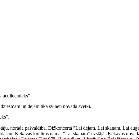
v aculiecinieks"
r dziesmām un dejām tika svinēti novada svētki.
eks".
u, norāda pašvaldība. Dižkoncertā "Lai dejam, Lai skanam, Lai augam!
las un Ķekavas kultūras nama. "Lai skanam" uzstājās Ķekavas novada 