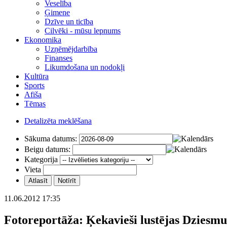
Veselība
Ģimene
Dzīve un ticība
Cilvēki - mūsu lepnums
Ekonomika
Uzņēmējdarbība
Finanses
Likumdošana un nodokļi
Kultūra
Sports
Afiša
Tēmas
Detalizēta meklēšana
Sākuma datums:
Beigu datums:
Kategorija
Vieta
11.06.2012 17:35
Fotoreportāža: Ķekavieši lustējas Dziesmu