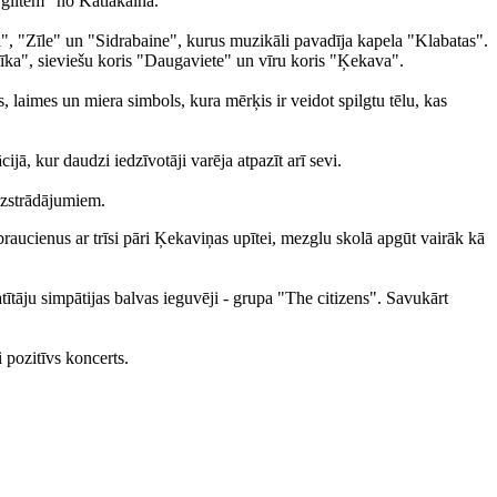
glītēm" no Katlakalna.
i", "Zīle" un "Sidrabaine", kurus muzikāli pavadīja kapela "Klabatas".
īka", sieviešu koris "Daugaviete" un vīru koris "Ķekava".
laimes un miera simbols, kura mērķis ir veidot spilgtu tēlu, kas
jā, kur daudzi iedzīvotāji varēja atpazīt arī sevi.
izstrādājumiem.
raucienus ar trīsi pāri Ķekaviņas upītei, mezglu skolā apgūt vairāk kā
ītāju simpātijas balvas ieguvēji - grupa "The citizens". Savukārt
 pozitīvs koncerts.