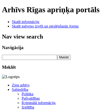
Arhīvs
Rīgas apriņķa portāls
Skatīt informāciju
Skatīt galveno izvēli un pieslēgšanās formu
Nav view search
Navigācija
Meklēt
Meklēt
Ziņu arhīvs
Sabiedrība
Politika
Pašvaldības
Kriminālā informācija
Izglītība