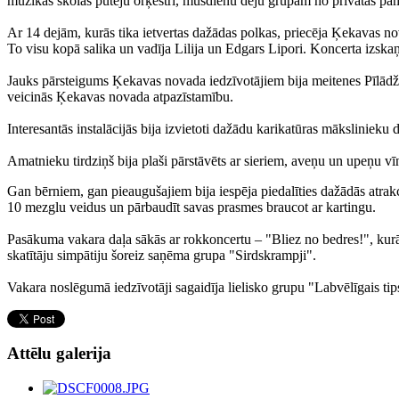
mūzikas skolas pūtēju orķestri, mūsdienu deju grupām no privātās p
Ar 14 dejām, kurās tika ietvertas dažādas polkas, priecēja Ķekavas no
To visu kopā salika un vadīja Lilija un Edgars Lipori. Koncerta izs
Jauks pārsteigums Ķekavas novada iedzīvotājiem bija meitenes Pīlādžod
veicinās Ķekavas novada atpazīstamību.
Interesantās instalācijās bija izvietoti dažādu karikatūras mākslinieku
Amatnieku tirdziņš bija plaši pārstāvēts ar sieriem, aveņu un upeņu
Gan bērniem, gan pieaugušajiem bija iespēja piedalīties dažādās atrakc
10 mezglu veidus un pārbaudīt savas prasmes braucot ar kartingu.
Pasākuma vakara daļa sākās ar rokkoncertu – "Bliez no bedres!", kurā 
skatītāju simpātiju šoreiz saņēma grupa "Sirdskrampji".
Vakara noslēgumā iedzīvotāji sagaidīja lielisko grupu "Labvēlīgais tip
Attēlu galerija