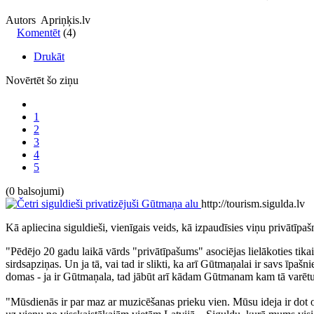
Autors Apriņķis.lv
Komentēt
(4)
Drukāt
Novērtēt šo ziņu
1
2
3
4
5
(0 balsojumi)
http://tourism.sigulda.lv
Kā apliecina siguldieši, vienīgais veids, kā izpaudīsies viņu privātīp
"Pēdējo 20 gadu laikā vārds "privātīpašums" asociējas lielākoties tika
sirdsapziņas. Un ja tā, vai tad ir slikti, ka arī Gūtmaņalai ir savs
domas - ja ir Gūtmaņala, tad jābūt arī kādam Gūtmanam kam tā varētu
"Mūsdienās ir par maz ar muzicēšanas prieku vien. Mūsu ideja ir dot ot