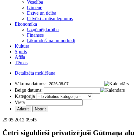
Veselība
Ģimene
Dzīve un ticība
Cilvēki - mūsu lepnums
Ekonomika
Uzņēmējdarbība
Finanses
Likumdošana un nodokļi
Kultūra
Sports
Afiša
Tēmas
Detalizēta meklēšana
Sākuma datums:
Beigu datums:
Kategorija
Vieta
29.05.2012 09:45
Četri siguldieši privatizējuši Gūtmaņa alu