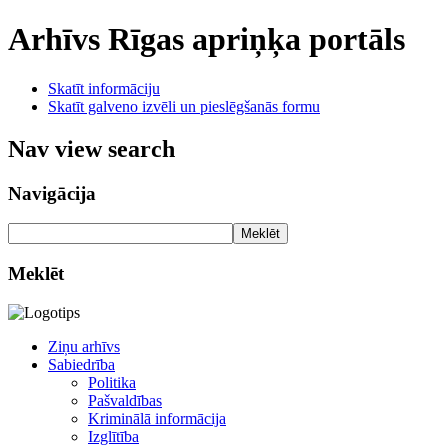
Arhīvs
Rīgas apriņķa portāls
Skatīt informāciju
Skatīt galveno izvēli un pieslēgšanās formu
Nav view search
Navigācija
Meklēt
Meklēt
Ziņu arhīvs
Sabiedrība
Politika
Pašvaldības
Kriminālā informācija
Izglītība