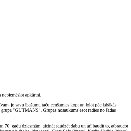
n nepiemēslot apkārtni.
itīvam, jo savu īpašumu taču cenšamies kopt un lolot pēc labākās
mūzikas grupā "GŪTMANS". Grupas nosaukums esot radies no šādas
 un 70. gadu dziesmām, aicināt saudzēt dabu un arī baudīt to, atbraucot