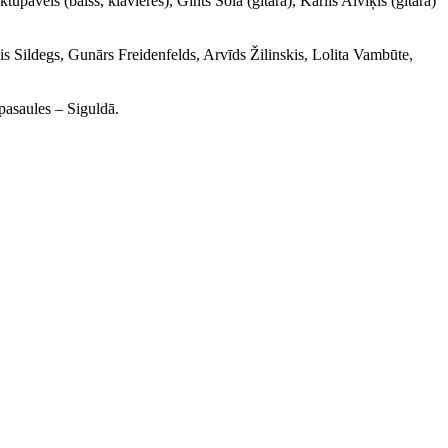
āvels (balss, klavieres), Gints Sola (ģitāra), Kārlis Alviķis (ģitāra)
s Sildegs, Gunārs Freidenfelds, Arvīds Žilinskis, Lolita Vambūte,
asaules – Siguldā.