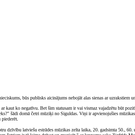
ašnieciskums, būs publisks aicinājums nebojāt alas sienas ar uzrakstiem u
i ar kaut ko negatīvu. Bet šim statusam ir vai vismaz vajadzētu būt poz
 īpašnieks?" šādi domā četri mūziķi no Siguldas. Viņi ir apvienojušies 
 piederēt.
ru dzīvību latviešu estrādes mūzikas zelta laika, 20. gadsimta 50., 60.