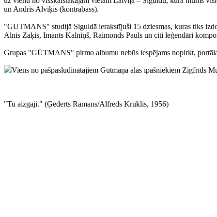
uz vienu no visskaistākajām vietām Latvijā – Siguldu, kurā mums visiem
un Andris Alviķis (kontrabass).
"GŪTMANS" studijā Siguldā ierakstījuši 15 dziesmas, kuras tiks izdot
Alnis Zaķis, Imants Kalniņš, Raimonds Pauls un citi leģendāri kompon
Grupas "GŪTMANS" pirmo albumu nebūs iespējams nopirkt, portālam at
Viens no pašpasludinātajiem Gūtmaņa alas īpašniekiem Zigfrīds M
"Tu aizgāji." (Ģederts Ramans/Alfrēds Krūklis, 1956)