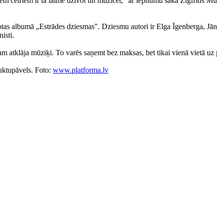
 četriem ir tā laime dzīvot un muzicēt," ar lepnumu saka Zigfrīds Muktup
as albumā „Estrādes dziesmas". Dziesmu autori ir Elga Īgenberga, Jāni
isti.
klāja mūziķi. To varēs saņemt bez maksas, bet tikai vienā vietā uz p
uktupāvels. Foto:
www.platforma.lv