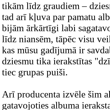
tikām līdz graudiem – dzie
tad arī kļuva par pamatu al
bijām ārkārtīgi labi sagatavo
līdz niansēm, tāpēc visu vei
kas mūsu gadījumā ir savdab
dziesmu tika ierakstītas "dz
tiec grupas puiši.
Arī producenta izvēle šim a
gatavojoties albuma ieraksta