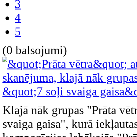
3
4
5
(0 balsojumi)
Klajā nāk grupas "Prāta vēt
svaiga gaisa", kurā iekļauta