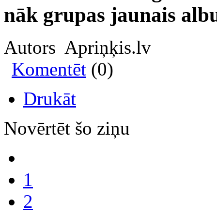
nāk grupas jaunais albu
Autors Apriņķis.lv
Komentēt
(0)
Drukāt
Novērtēt šo ziņu
1
2