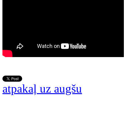
atpakaļ uz augšu