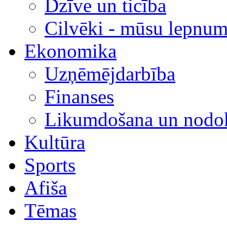
Dzīve un ticība
Cilvēki - mūsu lepnum
Ekonomika
Uzņēmējdarbība
Finanses
Likumdošana un nodok
Kultūra
Sports
Afiša
Tēmas