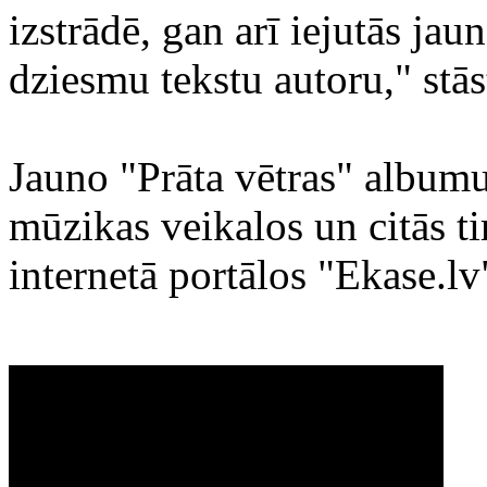
izstrādē, gan arī iejutās jau
dziesmu tekstu autoru," stās
Jauno "Prāta vētras" albumu
mūzikas veikalos un citās ti
internetā portālos "Ekase.l