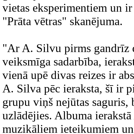
vietas eksperimentiem un ir 
"Prāta vētras" skanējuma.
"Ar A. Silvu pirms gandrīz
veiksmīga sadarbība, ieraks
vienā upē divas reizes ir ab
A. Silva pēc ieraksta, šī ir 
grupu viņš nejūtas saguris, 
uzlādējies. Albuma ierakstā 
muzikāliem ieteikumiem un 