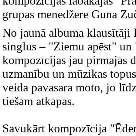
kompozīcijas labākajās "Prāt
grupas menedžere Guna Zuč
No jaunā albuma klausītāji 
singlus – "Ziemu apēst" un
kompozīcijas jau pirmajās d
uzmanību un mūzikas topus.
veida pavasara moto, jo līd
tiešām atkāpās.
Savukārt kompozīcija "Ēdene