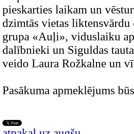
pieskarties laikam un vēstu
dzimtās vietas liktensvārd
grupa «Auļi», viduslaiku 
dalībnieki un Siguldas tautas
veido Laura Rožkalne un vī
Pasākuma apmeklējums būs
atpakaļ uz augšu