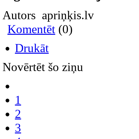
Autors apriņķis.lv
Komentēt
(0)
Drukāt
Novērtēt šo ziņu
1
2
3