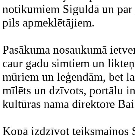
notikumiem Siguldā un par 
pils apmeklētājiem.
Pasākuma nosaukumā ietverta
caur gadu simtiem un likteņ
mūriem un leģendām, bet laim
mīlēts un dzīvots, portālu i
kultūras nama direktore Ba
Kopā izdzīvot teiksmainos S