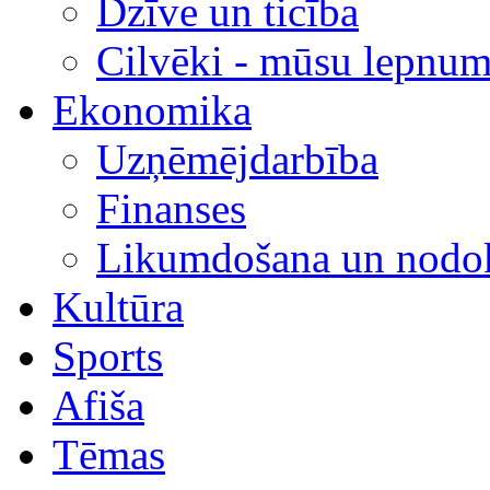
Dzīve un ticība
Cilvēki - mūsu lepnum
Ekonomika
Uzņēmējdarbība
Finanses
Likumdošana un nodok
Kultūra
Sports
Afiša
Tēmas