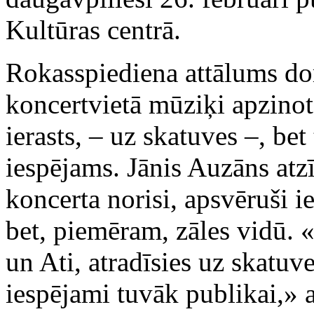
Kultūras centrā.
Rokasspiediena attālums dom
koncertvietā mūziķi apzinot 
ierasts, – uz skatuves –, bet
iespējams. Jānis Auzāns atzīs
koncerta norisi, apsvēruši i
bet, piemēram, zāles vidū.
un Ati, atradīsies uz skatuv
iespējami tuvāk publikai,» a