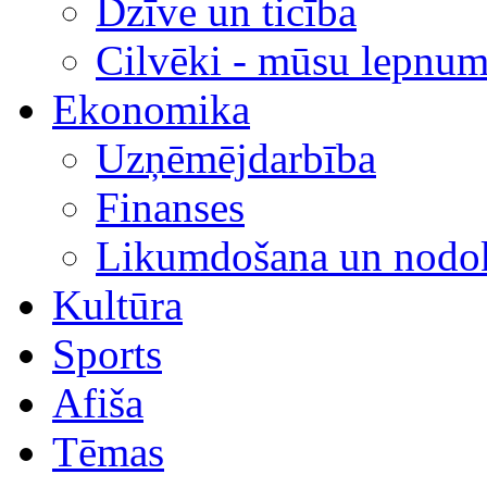
Dzīve un ticība
Cilvēki - mūsu lepnum
Ekonomika
Uzņēmējdarbība
Finanses
Likumdošana un nodok
Kultūra
Sports
Afiša
Tēmas