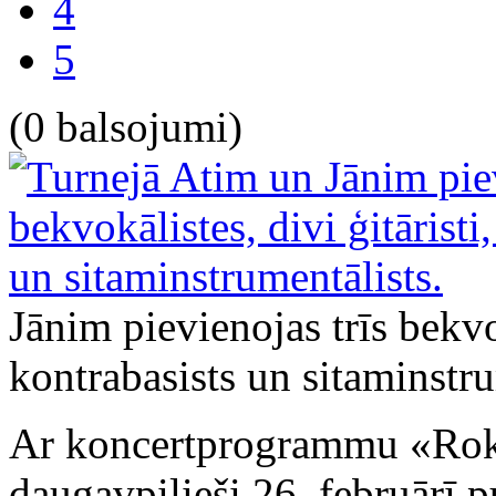
4
5
(0 balsojumi)
Jānim pievienojas trīs bekvok
kontrabasists un sitaminstru
Ar koncertprogrammu «Roka
daugavpilieši 26. februārī 