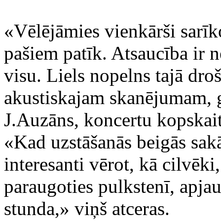
«Vēlējāmies vienkārši sarīko
pašiem patīk. Atsaucība ir n
visu. Liels nopelns tajā dro
akustiskajam skanējumam, g
J.Auzāns, koncertu kopskait
«Kad uzstāšanās beigās sak
interesanti vērot, kā cilvēki
paraugoties pulkstenī, apjau
stunda,» viņš atceras.