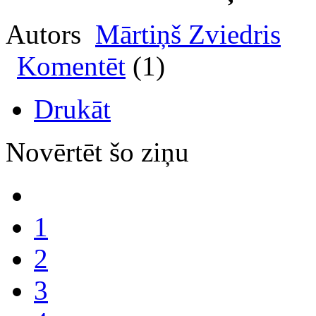
Autors
Mārtiņš Zviedris
Komentēt
(1)
Drukāt
Novērtēt šo ziņu
1
2
3