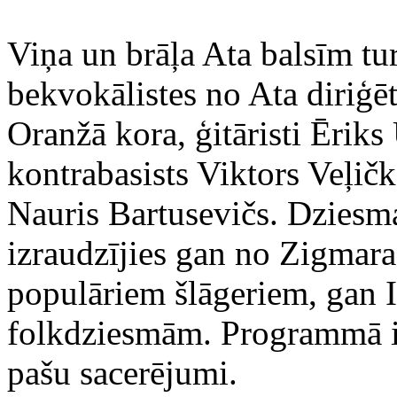
Viņa un brāļa Ata balsīm tur
bekvokālistes no Ata diriģ
Oranžā kora, ģitāristi Ērik
kontrabasists Viktors Veļič
Nauris Bartusevičs. Dziesma
izraudzījies gan no Zigmar
populāriem šlāgeriem, gan 
folkdziesmām. Programmā ir
pašu sacerējumi.