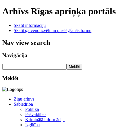
Arhīvs
Rīgas apriņķa portāls
Skatīt informāciju
Skatīt galveno izvēli un pieslēgšanās formu
Nav view search
Navigācija
Meklēt
Meklēt
Ziņu arhīvs
Sabiedrība
Politika
Pašvaldības
Kriminālā informācija
Izglītība