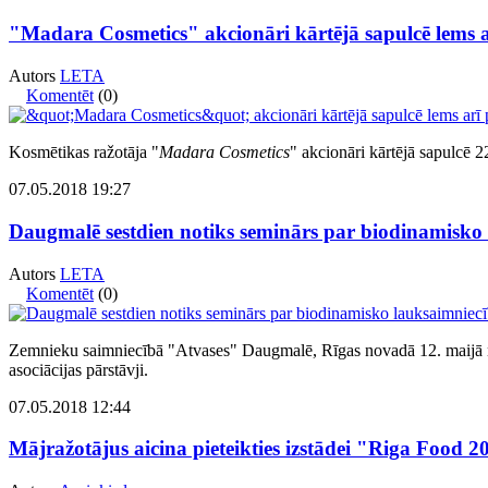
"Madara Cosmetics" akcionāri kārtējā sapulcē lems a
Autors
LETA
Komentēt
(0)
Kosmētikas ražotāja "
Madara Cosmetics
" akcionāri kārtējā sapulcē 2
07.05.2018 19:27
Daugmalē sestdien notiks seminārs par biodinamisko
Autors
LETA
Komentēt
(0)
Zemnieku saimniecībā "Atvases" Daugmalē, Rīgas novadā 12. maijā no
asociācijas pārstāvji.
07.05.2018 12:44
Mājražotājus aicina pieteikties izstādei "Riga Food 2