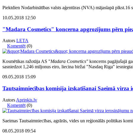
Piektdien Nodarbinātības valsts aģentūras (NVA) mājaslapā plkst.16 sā
10.05.2018 12:50
"Madara Cosmetics" koncerna apgrozījums pērn pie
Autors
LETA
Komentēt
(0)
Kosmētikas ražotāja AS "
Madara Cosmetics"
koncerns pagājušajā gad
sasniedzot 1,246 miljonus eiro, liecina biržai "Nasdaq Riga" iesniegta
09.05.2018 15:09
Tautsaimniecības komisija izskatīšanai Saeimā virza
Autors
Apriņķis.lv
Komentēt
(0)
Saeimas Tautsaimniecības, agrārās, vides un reģionālās politikas komi
08.05.2018 09:54