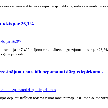
ksies skolēnu elektroniskā reģistrācija dalībai aģentūras īstenotajos v
audzis par 26,3%
ā strādāja ar 7,402 miljonu eiro auditēto apgrozījumu, kas ir par 26,
is gada pārskats.
 ierosinājumu noraidīt nepamatoti dārgus iepirkumus
sijas deputāti trešdien nolēma izskatīšanai pirmajā lasījumā Saeimā vir