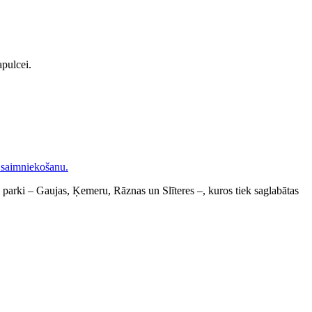
pulcei.
lie parki – Gaujas, Ķemeru, Rāznas un Slīteres –, kuros tiek saglabātas