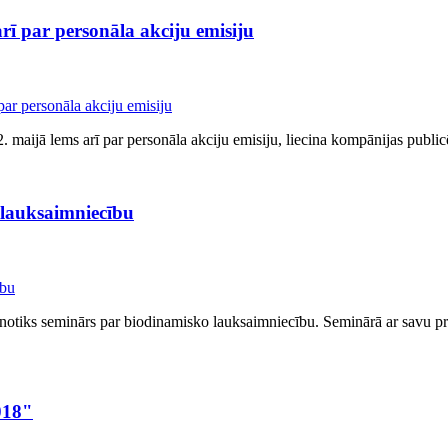
rī par personāla akciju emisiju
2. maijā lems arī par personāla akciju emisiju, liecina kompānijas publi
 lauksaimniecību
tiks seminārs par biodinamisko lauksaimniecību. Seminārā ar savu pra
018"