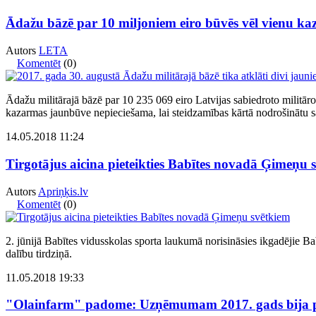
Ādažu bāzē par 10 miljoniem eiro būvēs vēl vienu k
Autors
LETA
Komentēt
(0)
Ādažu militārajā bāzē par 10 235 069 eiro Latvijas sabiedroto milit
kazarmas jaunbūve nepieciešama, lai steidzamības kārtā nodrošinātu s
14.05.2018 11:24
Tirgotājus aicina pieteikties Babītes novadā Ģimeņu 
Autors
Apriņķis.lv
Komentēt
(0)
2. jūnijā Babītes vidusskolas sporta laukumā norisināsies ikgadējie Bab
dalību tirdziņā.
11.05.2018 19:33
"Olainfarm" padome: Uzņēmumam 2017. gads bija 