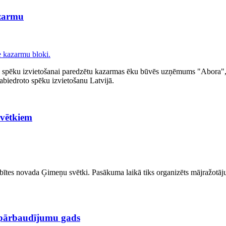
azarmu
āro spēku izvietošanai paredzētu kazarmas ēku būvēs uzņēmums "Abora",
abiedroto spēku izvietošanu Latvijā.
svētkiem
ītes novada Ģimeņu svētki. Pasākuma laikā tiks organizēts mājražotāju ti
pārbaudījumu gads