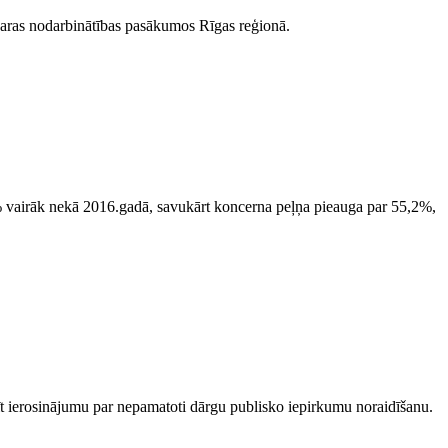
asaras nodarbinātības pasākumos Rīgas reģionā.
3% vairāk nekā 2016.gadā, savukārt koncerna peļņa pieauga par 55,2%,
zīt ierosinājumu par nepamatoti dārgu publisko iepirkumu noraidīšanu.