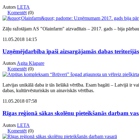
Autors
LETA
Komentēt
(0)
Zāļu ražotājam AS "Olainfarm" aizvadītais – 2017. gads – bija pārb
11.05.2018 14:15
Uzņēmējdarbība īpaši aizsargājamās dabas teritorijās
Autors
Agita Klapare
Komentēt
(0)
Latvijas unikālā daba ir tās lielākā vērtība. Esam bagāti – Latvijā ir v
dabas, kultūrvēsturiskās un ainaviskās vērtības.
11.05.2018 07:58
Rīgas reģionā sākas skolēnu pieteikšanās darbam va
Autors
LETA
Komentēt
(0)