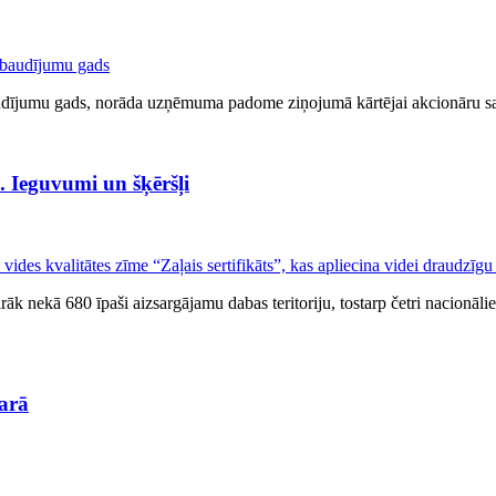
audījumu gads, norāda uzņēmuma padome ziņojumā kārtējai akcionāru sa
. Ieguvumi un šķēršļi
airāk nekā 680 īpaši aizsargājamu dabas teritoriju, tostarp četri nacionā
sarā