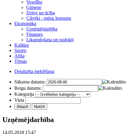
Veselība
Ģimene
Dzīve un ticība
Cilvēki - mūsu lepnums
Ekonomika
Uzņēmējdarbība
Finanses
Likumdošana un nodokļi
Kultūra
Sports
Afiša
Tēmas
Detalizēta meklēšana
Sākuma datums:
Beigu datums:
Kategorija
Vieta
Uzņēmējdarbība
14.05.2018 15:47