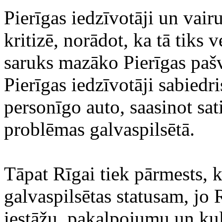
Pierīgas iedzīvotāji un vair
kritizē, norādot, ka tā tiks 
saruks mazāko Pierīgas pašv
Pierīgas iedzīvotāji sabiedri
personīgo auto, saasinot sat
problēmas galvaspilsētā.
Tāpat Rīgai tiek pārmests, k
galvaspilsētas statusam, jo 
iestāžu, pakalpojumu un kult