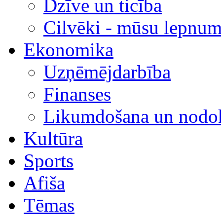
Dzīve un ticība
Cilvēki - mūsu lepnum
Ekonomika
Uzņēmējdarbība
Finanses
Likumdošana un nodok
Kultūra
Sports
Afiša
Tēmas