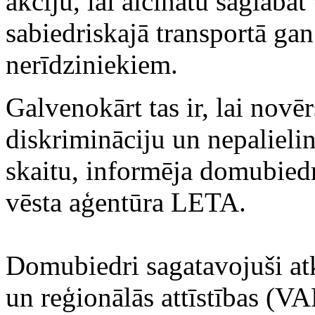
akciju, lai aicinātu saglab
sabiedriskajā transportā ga
nerīdziniekiem.
Galvenokārt tas ir, lai novēr
diskrimināciju un nepalieli
skaitu, informēja domubiedr
vēsta aģentūra LETA.
Domubiedri sagatavojuši atk
un reģionālās attīstības 