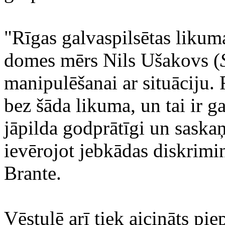
"Rīgas galvaspilsētas likum
domes mērs Nils Ušakovs (
manipulēšanai ar situāciju. R
bez šāda likuma, un tai ir g
jāpilda godprātīgi un saskaņ
ievērojot jebkādas diskrimin
Brante.
Vēstulē arī tiek aicināts pi