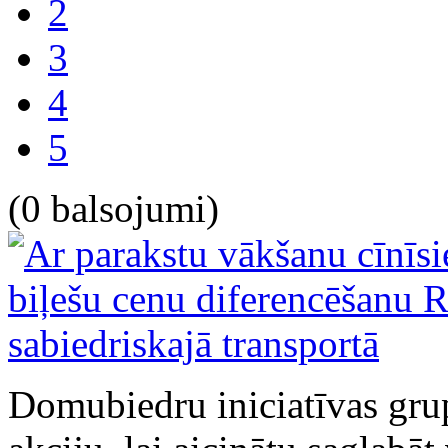
2
3
4
5
(0 balsojumi)
Domubiedru iniciatīvas gru