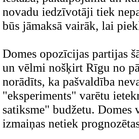
novadu iedzīvotāji tiek nep
būs jāmaksā vairāk, lai pie
Domes opozīcijas partijas š
un vēlmi nošķirt Rīgu no pār
norādīts, ka pašvaldība neva
"eksperiments" varētu iete
satiksme" budžetu. Domes v
izmaiņas netiek prognozētas