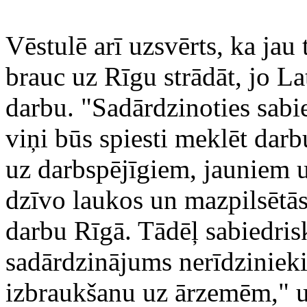
Vēstulē arī uzsvērts, ka jau 
brauc uz Rīgu strādāt, jo La
darbu. "Sadārdzinoties sabi
viņi būs spiesti meklēt darbu
uz darbspējīgiem, jauniem 
dzīvo laukos un mazpilsētās,
darbu Rīgā. Tādēļ sabiedris
sadārdzinājums nerīdzinieki
izbraukšanu uz ārzemēm," uzs