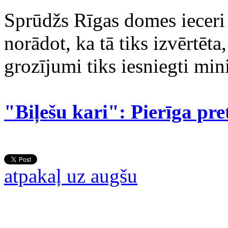
Sprūdžs Rīgas domes ieceri 
norādot, ka tā tiks izvērtēta
grozījumi tiks iesniegti min
"Biļešu kari": Pierīga pre
atpakaļ uz augšu