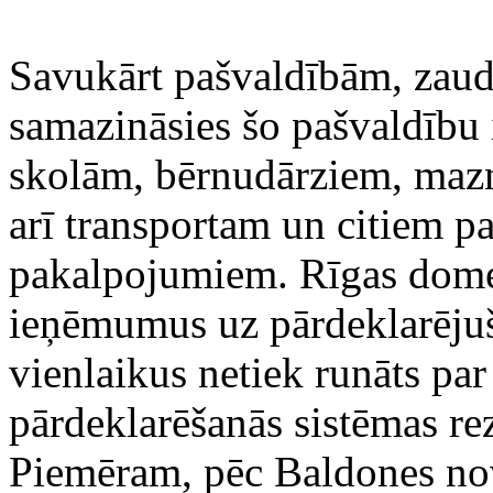
Savukārt pašvaldībām, zaudē
samazināsies šo pašvaldību 
skolām, bērnudārziem, mazn
arī transportam un citiem p
pakalpojumiem. Rīgas domes
ieņēmumus uz pārdeklarējušo
vienlaikus netiek runāts pa
pārdeklarēšanās sistēmas re
Piemēram, pēc Baldones nov