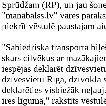
Sprūdžam (RP), un jau šoned
"manabalss.lv" varēs parakst
piekrīt vēstulē paustajam a
"Sabiedriskā transporta biļ
skars cilvēkus ar mazākaji
iespējas deklarēt dzīvesviet
dzīvesvietu Rīgā, dzīvokļa 
deklarēties visbiežāk neļauj. 
īres līgumā," rakstīts vēstul