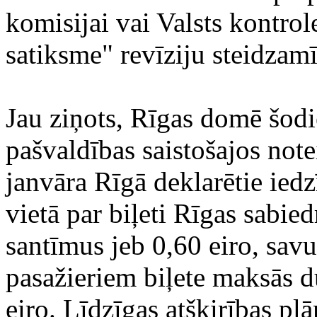
komisijai vai Valsts kontrol
satiksme" revīziju steidzamī
Jau ziņots, Rīgas domē šodi
pašvaldības saistošajos not
janvāra Rīgā deklarētie iedz
vietā par biļeti Rīgas sabie
santīmus jeb 0,60 eiro, sav
pasažieriem biļete maksās d
eiro. Līdzīgas atšķirības pl