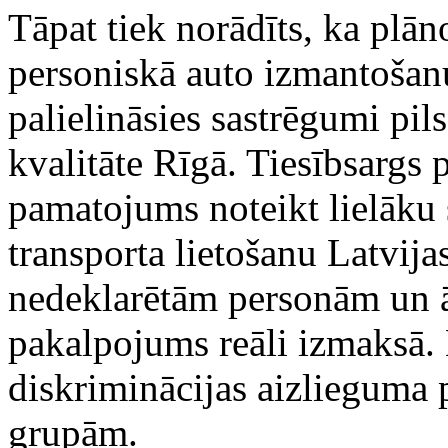
Tāpat tiek norādīts, ka plān
personiskā auto izmantošanu,
palielināsies sastrēgumi pils
kvalitāte Rīgā. Tiesībsargs 
pamatojums noteikt lielāku
transporta lietošanu Latvij
nedeklarētām personām un ā
pakalpojums reāli izmaksā. 
diskriminācijas aizlieguma
grupām.