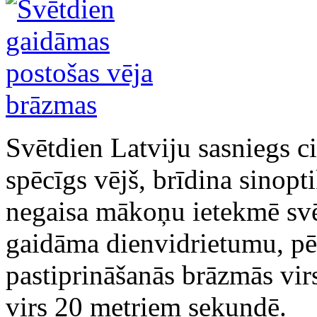
Svētdien Latviju sasniegs ci
spēcīgs vējš, brīdina sinopt
negaisa mākoņu ietekmē svēt
gaidāma dienvidrietumu, pē
pastiprināšanās brāzmās vir
virs 20 metriem sekundē.