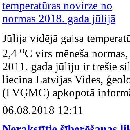
Jūlija vidējā gaisa temperat
o
2,4
C virs mēneša normas, t
2011. gada jūliju ir trešie 
liecina Latvijas Vides, ģeol
(LVĢMC) apkopotā informā
06.08.2018 12:11
Nerakstītie šīberēšanas l