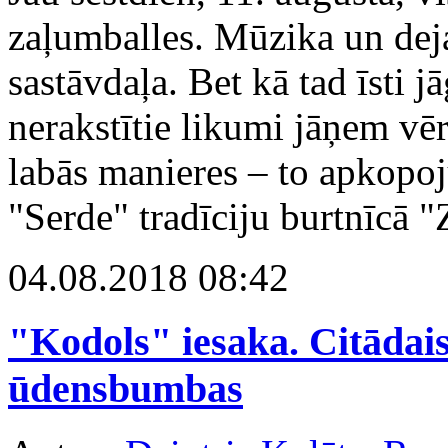
zaļumballes. Mūzika un dej
sastāvdaļa. Bet kā tad īsti 
nerakstītie likumi jāņem vē
labās manieres – to apkopo
"Serde" tradīciju burtnīcā 
04.08.2018 08:42
"Kodols" iesaka. Citādai
ūdensbumbas