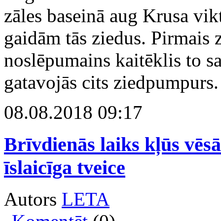
zāles baseinā aug Krusa vikt
gaidām tās ziedus. Pirmais z
noslēpumains kaitēklis to s
gatavojās cits ziedpumpurs. 
08.08.2018 09:17
Brīvdienās laiks kļūs vē
īslaicīga tveice
Autors
LETA