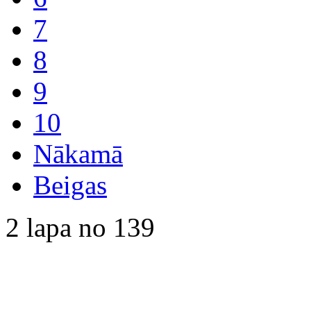
7
8
9
10
Nākamā
Beigas
2 lapa no 139