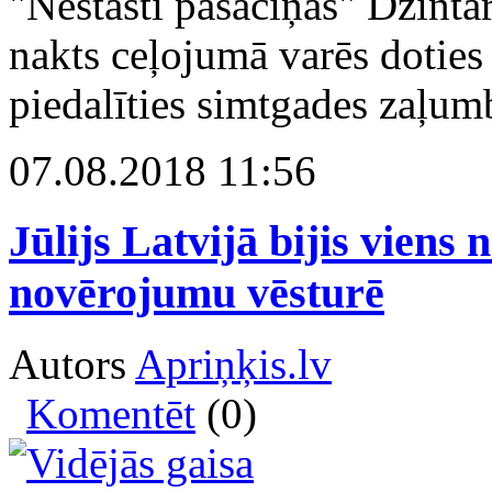
"Nestāsti pasaciņas" Dzinta
nakts ceļojumā varēs dotie
piedalīties simtgades zaļum
07.08.2018 11:56
Jūlijs Latvijā bijis viens
novērojumu vēsturē
Autors
Apriņķis.lv
Komentēt
(0)