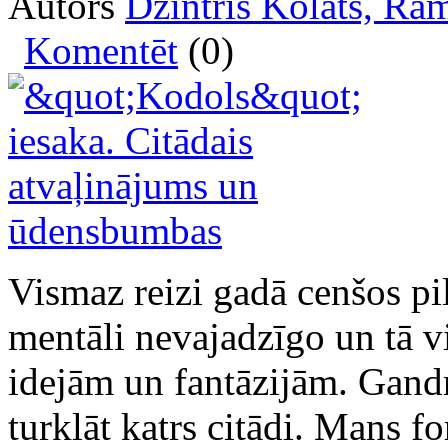
Autors
Dzintris Kolāts, R
Komentēt
(0)
Vismaz reizi gadā cenšos pi
mentāli nevajadzīgo un tā v
idejām un fantāzijām. Gandrī
turklāt katrs citādi. Mans 