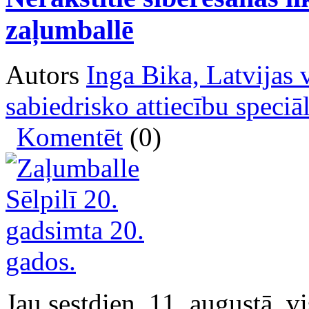
zaļumballē
Autors
Inga Bika, Latvijas 
sabiedrisko attiecību speciāl
Komentēt
(0)
Jau sestdien, 11. augustā, v