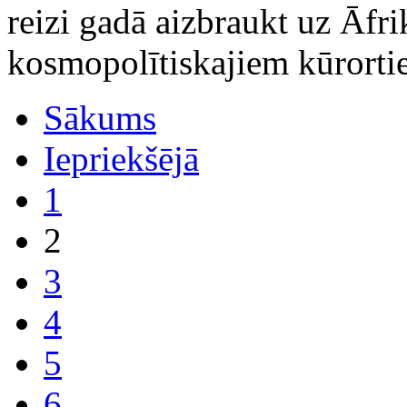
reizi gadā aizbraukt uz Āfri
kosmopolītiskajiem kūrorti
Sākums
Iepriekšējā
1
2
3
4
5
6