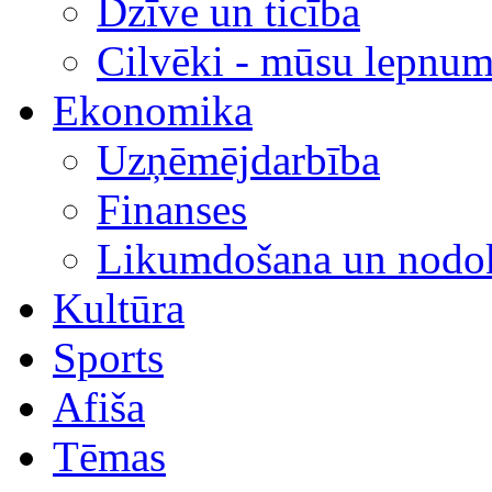
Dzīve un ticība
Cilvēki - mūsu lepnum
Ekonomika
Uzņēmējdarbība
Finanses
Likumdošana un nodok
Kultūra
Sports
Afiša
Tēmas