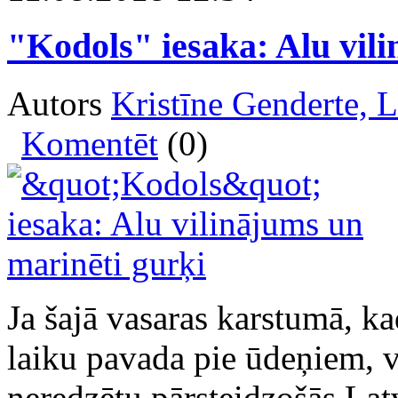
"Kodols" iesaka: Alu vil
Autors
Kristīne Genderte, 
Komentēt
(0)
Ja šajā vasaras karstumā, ka
laiku pavada pie ūdeņiem, vē
neredzētu pārsteidzošās Latv