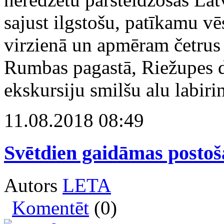
sajust ilgstošu, patīkamu v
virzienā un apmēram četrus 
Rumbas pagastā, Riežupes d
ekskursiju smilšu alu labiri
11.08.2018 08:49
Svētdien gaidāmas postoš
Autors
LETA
Komentēt
(0)