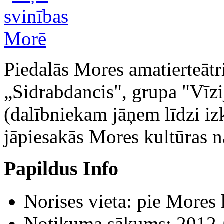
Piedalās Mores amatierteātr
„Sidrabdancis", grupa "Vīzi
(dalībniekam jāņem līdzi iz
jāpiesakās Mores kultūras n
Papildus Info
Norises vieta:
pie Mores 
Notikuma sākums:
2012-