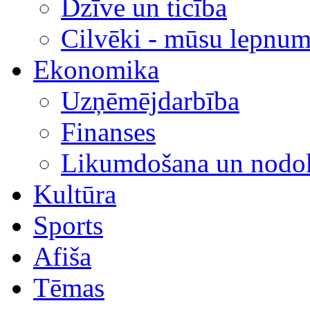
Dzīve un ticība
Cilvēki - mūsu lepnum
Ekonomika
Uzņēmējdarbība
Finanses
Likumdošana un nodok
Kultūra
Sports
Afiša
Tēmas