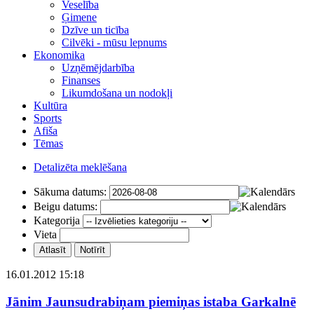
Veselība
Ģimene
Dzīve un ticība
Cilvēki - mūsu lepnums
Ekonomika
Uzņēmējdarbība
Finanses
Likumdošana un nodokļi
Kultūra
Sports
Afiša
Tēmas
Detalizēta meklēšana
Sākuma datums:
Beigu datums:
Kategorija
Vieta
16.01.2012 15:18
Jānim Jaunsudrabiņam piemiņas istaba Garkalnē