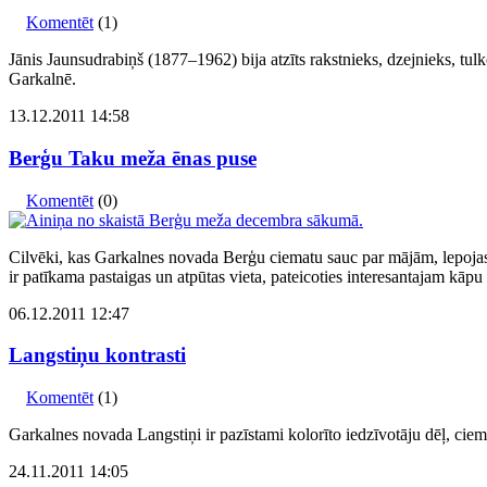
Komentēt
(1)
Jānis Jaunsudrabiņš (1877–1962) bija atzīts rakstnieks, dzejnieks, tulk
Garkalnē.
13.12.2011 14:58
Berģu Taku meža ēnas puse
Komentēt
(0)
Cilvēki, kas Garkalnes novada Berģu ciematu sauc par mājām, lepojas a
ir patīkama pastaigas un atpūtas vieta, pateicoties interesantajam kāpu
06.12.2011 12:47
Langstiņu kontrasti
Komentēt
(1)
Garkalnes novada Langstiņi ir pazīstami kolorīto iedzīvotāju dēļ, ciem
24.11.2011 14:05