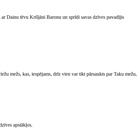
ms ar Dainu tēvu Krišjāni Baronu un sprīdi savas dzīves pavadījis
iežu mežs, kas, iespējams, drīz vien var tikt pārsaukts par Taku mežu,
dzīves apstākļos.