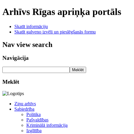
Arhīvs
Rīgas apriņķa portāls
Skatīt informāciju
Skatīt galveno izvēli un pieslēgšanās formu
Nav view search
Navigācija
Meklēt
Meklēt
Ziņu arhīvs
Sabiedrība
Politika
Pašvaldības
Kriminālā informācija
Izglītība