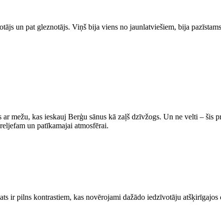
otājs un pat gleznotājs. Viņš bija viens no jaunlatviešiem, bija pazīsta
r mežu, kas ieskauj Berģu sānus kā zaļš dzīvžogs. Un ne velti – šis pr
 reljefam un patīkamajai atmosfērai.
ats ir pilns kontrastiem, kas novērojami dažādo iedzīvotāju atšķirīgajos 