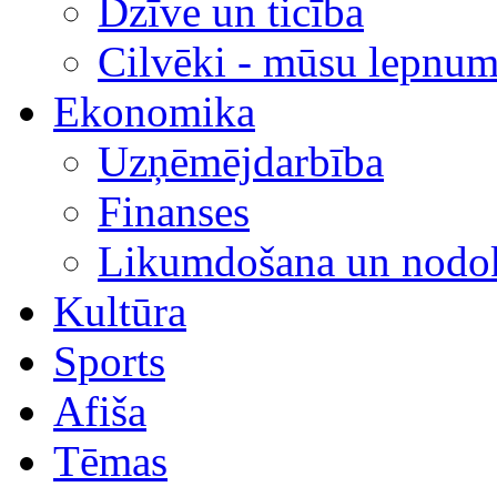
Dzīve un ticība
Cilvēki - mūsu lepnum
Ekonomika
Uzņēmējdarbība
Finanses
Likumdošana un nodok
Kultūra
Sports
Afiša
Tēmas