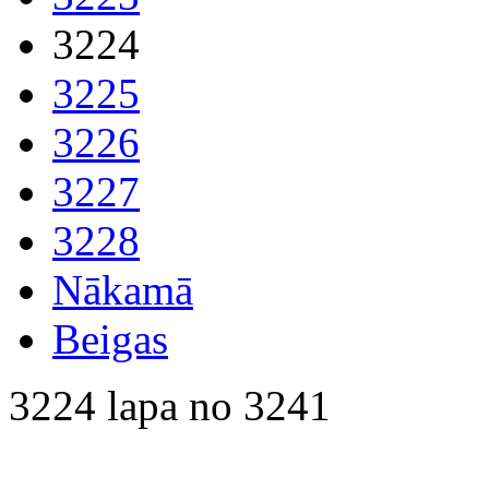
3224
3225
3226
3227
3228
Nākamā
Beigas
3224 lapa no 3241