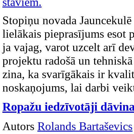
Stopiņu novada Jauncekulē j
lielākais pieprasījums esot 
ja vajag, varot uzcelt arī d
projektu radošā un tehniskā
zina, ka svarīgākais ir kvali
noskaņojums, lai darbi veikt
Ropažu iedzīvotāji dāvin
Autors
Rolands Bartaševics