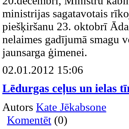
20.decembrī, Ministru kabin
ministrijas sagatavotais rīk
piešķiršanu 23. oktobrī Ād
nelaimes gadījumā smagu v
jaunsarga ģimenei.
02.01.2012 15:06
Lēdurgas ceļus un ielas tī
Autors
Kate Jēkabsone
Komentēt
(0)