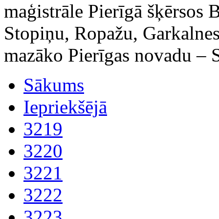
maģistrāle Pierīgā šķērsos 
Stopiņu, Ropažu, Garkalnes
mazāko Pierīgas novadu – S
Sākums
Iepriekšējā
3219
3220
3221
3222
3223