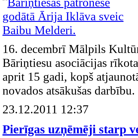
16. decembrī Mālpils Kultū
Bāriņtiesu asociācijas rīkot
aprit 15 gadi, kopš atjaunotā
novados atsākušas darbību.
23.12.2011 12:37
Pierīgas uzņēmēji starp 