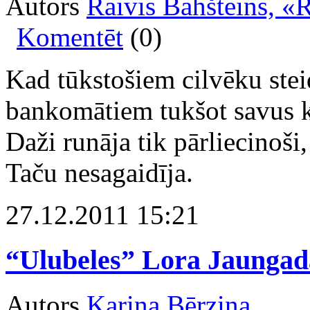
Autors
Raivis Bahšteins, «
Komentēt
(0)
Kad tūkstošiem cilvēku ste
bankomātiem tukšot savus kon
Daži runāja tik pārliecinoši,
Taču nesagaidīja.
27.12.2011 15:21
“Ulubeles” Lora Jaungad
Autors
Karina Bērziņa