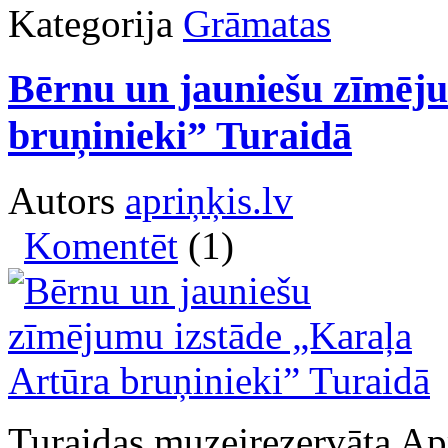
Kategorija
Grāmatas
Bērnu un jauniešu zīmēj
bruņinieki” Turaidā
Autors
apriņķis.lv
Komentēt
(1)
Turaidas muzejrezervāta Ap