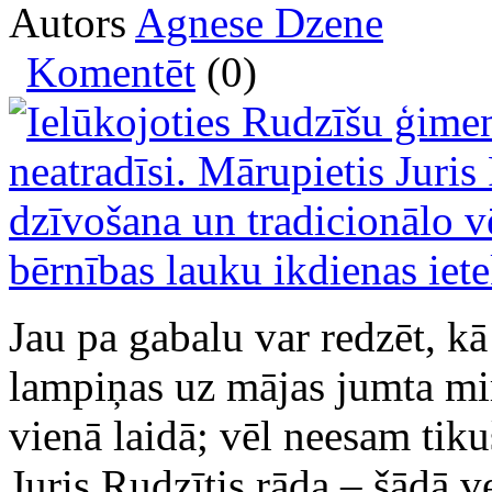
Autors
Agnese Dzene
Komentēt
(0)
Jau pa gabalu var redzēt, k
lampiņas uz mājas jumta mir
vienā laidā; vēl neesam tiku
Juris Rudzītis rāda – šādā ve