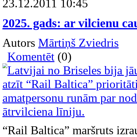
23.12.2011 10:45
2025. gads: ar vilcienu ca
Autors
Mārtiņš Zviedris
Komentēt
(0)
“Rail Baltica” maršruts izra